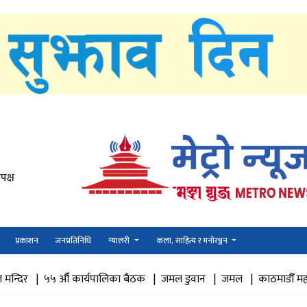
पक्ष
प्रकाशन
जनप्रतिनिधि
ग्यालरी
कला, साहित्य र मनोरञ्जन
ँ कार्यपालिका बैठक |
जमल डुवान |
जमल |
काठमाडौँ महानगरपालिकाक