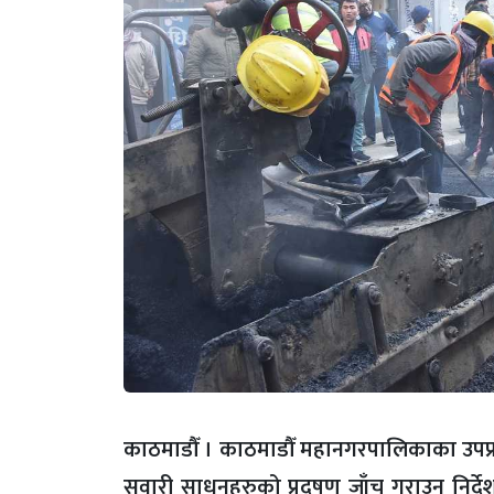
काठमाडौँ । काठमाडौँ महानगरपालिकाका उपप्रमुख 
सवारी साधनहरुको प्रदुषण जाँच गराउन निर्