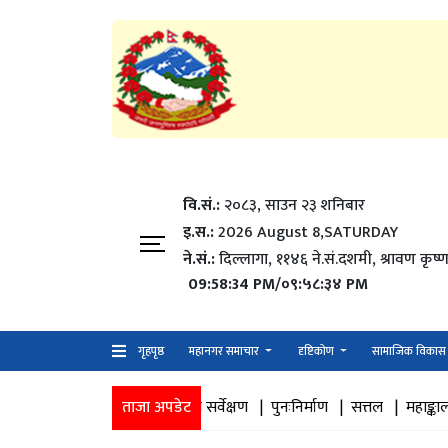
वि.सं.:
२०८३, साउन २३ शनिबार
इ.स.:
2026 August 8,SATURDAY
ने.सं.:
दिल्लागा, ११४६ ने.सं.दशमी, श्रावण कृष्ण
09:58:35 PM/०९:५८:३५ PM
गृहपृष्ठ
महानगर समाचार
दृष्टिकोण
सामाजिक विकास
ेष्ठ नागरिक स्वास्थ्य सर्वेक्षण |
ताजा अपडेट
पुनःनिर्माण |
सत्तल |
महाङ्काल मन्दिर |
५५ औ