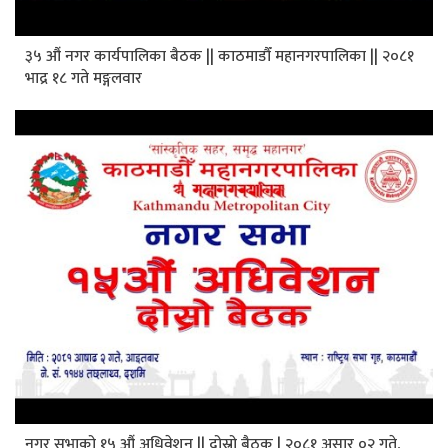
३५ औं नगर कार्यपालिका बैठक || काठमाडौँ महानगरपालिका || २०८१
भाद्र १८ गते मङ्गलवार
नगर सभाको १५ औं अधिवेशन || दोस्रो बैठक | २०८१ असार ०२ गते,