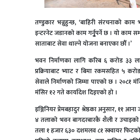
तण्डुकार भन्नुहुन्छ, ‘बाहिरी संरचनाको क
इन्टरनेट जडानको काम गर्नुृपर्ने छ । यो काम सम
साताबाट सेवा थाल्ने योजना बनाएका छौँ ।’
भवन निर्माणका लागि करिब ६ करोड ३३ ल
प्रक्रियाबाट भ्याट र बिमा रकमसहित ५ करो
सेवाले निर्माणको जिम्मा पाएको छ । २०८१ मंसिर 
मंसिर १२ गते कार्यादेश दिइएको हो ।
इञ्जिनियर प्रेमबहादुर श्रेष्ठका अनुसार, ११ आन
४ तलाको भवन बागदरबारकै शैली र उचाइको छ
तला १ हजार ६३० दशमलव ८१ स्क्वायर फिटको छ 