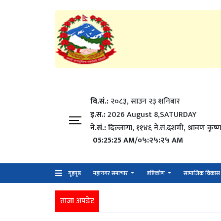
वि.सं.:
२०८३, साउन २३ शनिबार
इ.स.:
2026 August 8,SATURDAY
ने.सं.:
दिल्लागा, ११४६ ने.सं.दशमी, श्रावण कृष्ण
05:25:26 AM/०५:२५:२६ AM
गृहपृष्ठ
महानगर समाचार
दृष्टिकोण
सामाजिक विकास
ताजा अपडेट