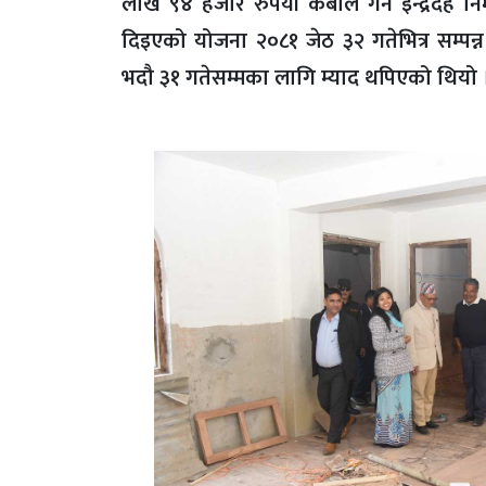
लाख ९४ हजार रुपैयाँ कबोल गर्ने इन्द्रदह न
दिइएको योजना २०८१ जेठ ३२ गतेभित्र सम्पन्
भदौ ३१ गतेसम्मका लागि म्याद थपिएको थियो । न