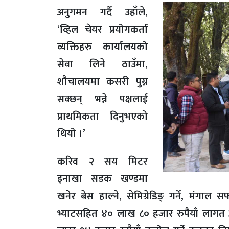
अनुगमन गर्दै उहाँले,
‘व्हिल चेयर प्रयोगकर्ता
व्यक्तिहरु कार्यालयको
सेवा लिने ठाउँमा,
शौचालयमा कसरी पुग्न
सक्छन् भन्ने पक्षलाई
प्राथमिकता दिनुभएको
थियो ।’
करिव २ सय मिटर
इनाखा सडक खण्डमा
खनेर बेस हाल्ने, सेमिग्रेडिङ् गर्ने, मंगाल
भ्याटसहित ४० लाख ८० हजार रुपैयाँ लागत अ