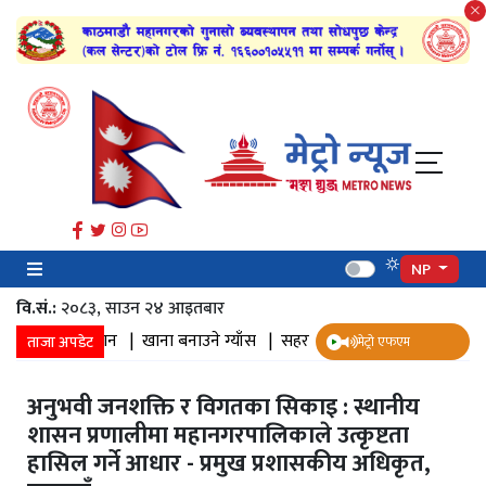
NP
वि.सं.:
२०८३, साउन २४ आइतबार​
दान |
खाना बनाउने ग्याँस |
सहर |
फोटोग्राफी |
फोटो भिडियो पत्रकारिता |
ताजा अपडेट
मेट्रो एफएम
अनुभवी जनशक्ति र विगतका सिकाइ : स्थानीय
शासन प्रणालीमा महानगरपालिकाले उत्कृष्टता
हासिल गर्ने आधार - प्रमुख प्रशासकीय अधिकृत,