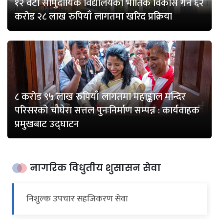
१२ वटा सामुदायिक विद्यालयको भौतिक विकास गर्न ६२
करोड २८ लाख रुपियाँ लागतमा खरिद प्रक्रिया
८ करोड ९५ लाख रुपियाँ लागतमा महाङ्काल मन्दिर
परिसरको चौघेरा सत्तल पुनःनिर्माण सम्पन्न : कार्यवाहक
प्रमुखबाट उद्घाटन
नागरिक विधुतीय शुसासन सेवा
निशुल्क उपचार सहजिकरण सेवा