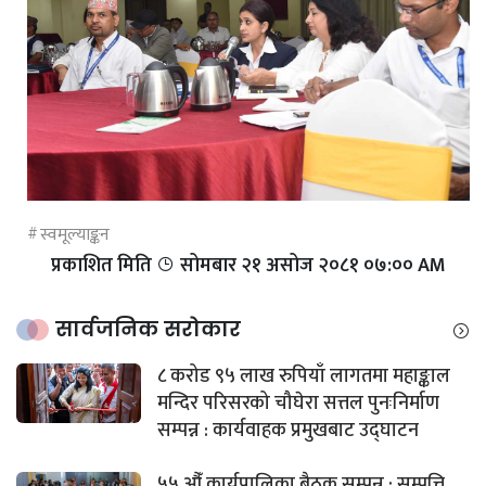
स्वमूल्याङ्कन
प्रकाशित मिति
सोमबार २१ असोज २०८१ ०७:०० AM
सार्वजनिक सरोकार
८ करोड ९५ लाख रुपियाँ लागतमा महाङ्काल
मन्दिर परिसरको चौघेरा सत्तल पुनःनिर्माण
सम्पन्न : कार्यवाहक प्रमुखबाट उद्घाटन
५५ औँ कार्यपालिका बैठक सम्पन्न : सम्पत्ति