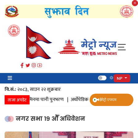
NP
वि.सं.:
२०८३, साउन २२ शुक्रबार​
ी संकलन |
जमिनमा पानी पुनभरण |
अर्थोपेडिक इम्प्लान्ट |
ज्येष्ठ नागरिक स्वा
ताजा अपडेट
मेट्रो एफएम
नगर सभा १९ औँ अधिवेशन