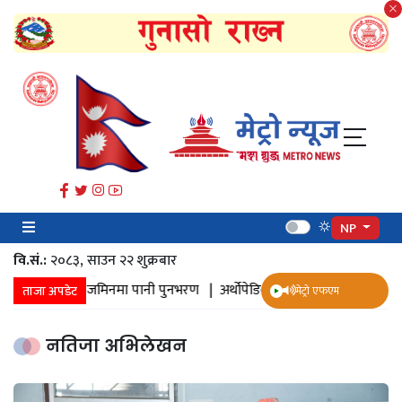
NP
वि.सं.:
२०८३, साउन २२ शुक्रबार​
ानी संकलन |
जमिनमा पानी पुनभरण |
अर्थोपेडिक इम्प्लान्ट |
ज्येष्ठ नागरिक स
ताजा अपडेट
मेट्रो एफएम
नतिजा अभिलेखन