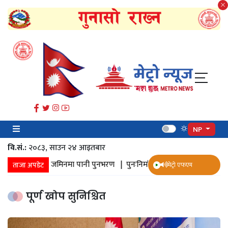
NP
वि.सं.:
२०८३, साउन २४ आइतबार​
ानी संकलन |
जमिनमा पानी पुनभरण |
पुनःनिर्माण |
सत्तल |
महाङ्काल मन्
ताजा अपडेट
मेट्रो एफएम
पूर्ण खोप सुनिश्चित