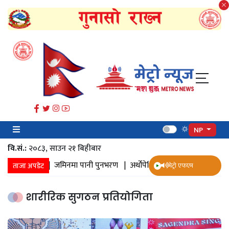
NP
वि.सं.:
२०८३, साउन २१ बिहीबार
पानी संकलन |
जमिनमा पानी पुनभरण |
अर्थोपेडिक इम्प्लान्ट |
ज्येष्ठ नागरिक
ताजा अपडेट
मेट्रो एफएम
शारीरिक सुगठन प्रतियोगिता