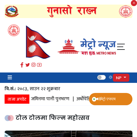
NP
वि.सं.:
२०८३, साउन २२ शुक्रबार​
ानी संकलन |
जमिनमा पानी पुनभरण |
अर्थोपेडिक इम्प्लान्ट |
ज्येष्ठ नागरिक 
ताजा अपडेट
मेट्रो एफएम
टोल टोलमा फिल्म महोत्सव