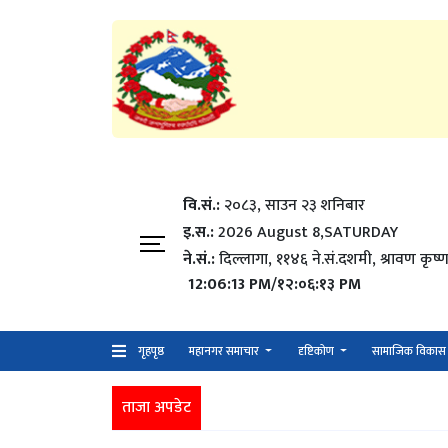
वि.सं.:
२०८३, साउन २३ शनिबार
इ.स.:
2026 August 8,SATURDAY
ने.सं.:
दिल्लागा, ११४६ ने.सं.दशमी, श्रावण कृष्ण
12:06:15 PM/१२:०६:१५ PM
गृहपृष्ठ
महानगर समाचार
दृष्टिकोण
सामाजिक विकास
ताजा अपडेट