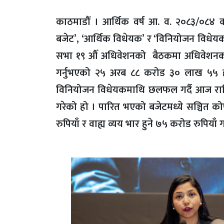
काठमाडौँ । आर्थिक वर्ष आ. व. २०८३/०८४ 
बजेट’, ‘आर्थिक विधेयक’ र ‘विनियोजन विधेय
सभा १९ औँ अधिवेशनको बैठकमा अधिवेशनको च
गर्नुभएको २५ अरब ८८ करोड ३० लाख ५५ हज
विनियोजन विधेयकमाथि छलफल गर्दै आज राष्ट्र
गरेको हो । पारित भएको बजेटमध्ये सञ्चित क
रुपियाँ र वाह्य व्यय भार हुने ७५ करोड रुपि