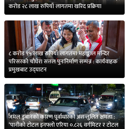
करोड २८ लाख रुपियाँ लागतमा खरिद प्रक्रिया
८ करोड ९५ लाख रुपियाँ लागतमा महाङ्काल मन्दिर
परिसरको चौघेरा सत्तल पुनःनिर्माण सम्पन्न : कार्यवाहक
प्रमुखबाट उद्घाटन
जमल डुबानको कारण पूर्वाधारको असन्तुलित क्षमता :
‘पानीको टोटल इनफ्लो एरिया ०.८२६ वर्गमिटर र टोटल