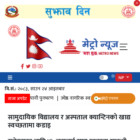
NP
वि.सं.:
२०८३, साउन २४ आइतबार​
|
जमिनमा पानी पुनभरण |
ज्येष्ठ नागरिक स्वास्थ्य सर्वेक्षण |
पुनःनिर्माण |
सत्
ताजा अपडेट
मेट्रो एफएम
सामुदायिक विद्यालय र अस्पताल क्यान्टिनको खाद्य
स्वच्छतामा कडाइ