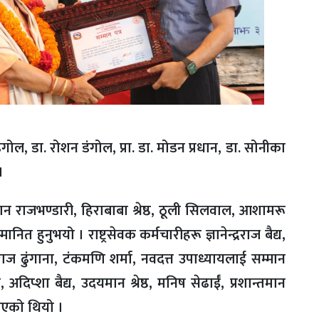
डंगोल, डा. रोशन डंगोल, प्रा. डा. मोडन प्रधान, डा. सोनीका
 ।
ामान राजभण्डारी, हिराबाबा श्रेष्ठ, ठूली सिलवाल, आशामरू
त हुनुभयो । राष्ट्रसेवक कर्मचारीहरू ज्ञानेन्द्रराज बैद्य,
कराज ढुंगाना, टंकमणि शर्मा, नवदत्त उपाध्यायलाई सम्मान
िप्शा बैद्य, उदयमान श्रेष्ठ, मनिष सेढाईँ, प्रशान्तमान
न गरिएको थियो ।