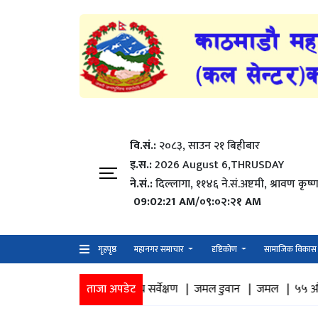
वि.सं.:
२०८३, साउन २१ बिहीबार
इ.स.:
2026 August 6,THRUSDAY
ने.सं.:
दिल्लागा, ११४६ ने.सं.अष्टमी, श्रावण कृष्ण
09:02:22 AM/०९:०२:२२ AM
गृहपृष्ठ
महानगर समाचार
दृष्टिकोण
सामाजिक विकास
ठ नागरिक स्वास्थ्य सर्वेक्षण |
ताजा अपडेट
जमल डुवान |
जमल |
५५ औँ कार्यपालिका बैठ