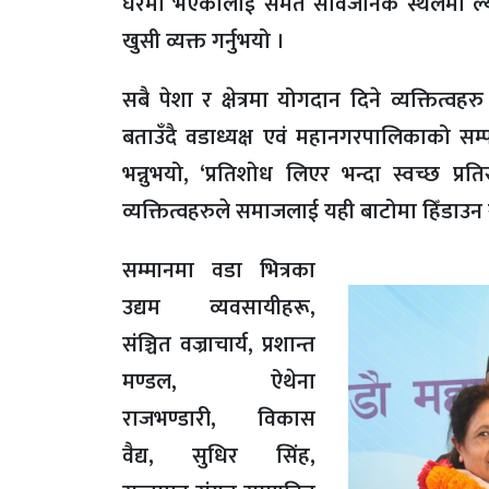
घरमा भएकालाई समेत सार्वजनिक स्थलमा ल्य
खुसी व्यक्त गर्नुभयो ।
सबै पेशा र क्षेत्रमा योगदान दिने व्यक्तित
बताउँदै वडाध्यक्ष एवं महानगरपालिकाको 
भन्नुभयो, ‘प्रतिशोध लिएर भन्दा स्वच्छ प्रतिस
व्यक्तित्वहरुले समाजलाई यही बाटोमा हिँडाउन 
सम्मानमा वडा भित्रका
उद्यम व्यवसायीहरू,
संञ्चित वज्राचार्य, प्रशान्त
मण्डल, ऐथेना
राजभण्डारी, विकास
वैद्य, सुधिर सिंह,