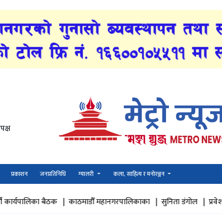
पक्ष
प्रकाशन
जनप्रतिनिधि
ग्यालरी
कला, साहित्य र मनोरञ्जन
क |
काठमाडौँ महानगरपालिकाका |
सुनिता डंगोल |
प्रवेश द्वार |
सम्यक |
प