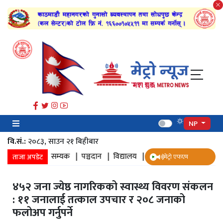
NP
वि.सं.:
२०८३, साउन २१ बिहीबार
 द्वार |
सम्यक |
पञ्चदान |
विद्यालय |
महेन्द्र भवन |
संघ र स्थानीय सरकार
ताजा अपडेट
मेट्रो एफएम
४५२ जना ज्येष्ठ नागरिकको स्वास्थ्य विवरण संकलन
: ११ जनालाई तत्काल उपचार र २०८ जनाको
फलोअप गर्नुपर्ने