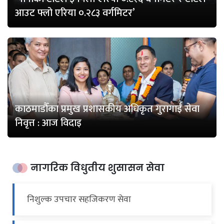
आउट फ्लो एरिया ०.२८३ वर्गमिटर’
काठमाडौँका प्रमुख प्रशासकीय अधिकृत गुरागाईँ सेवा
निवृत्त : आज विदाइ
नागरिक विधुतीय शुसासन सेवा
निशुल्क उपचार सहजिकरण सेवा