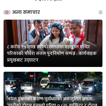
अन्य समाचार
८ करोड ९५ लाख रुपियाँ लागतमा महाङ्काल मन्दिर
परिसरको चौघेरा सत्तल पुनःनिर्माण सम्पन्न : कार्यवाहक
प्रमुखबाट उद्घाटन
जमल डुबानको कारण पूर्वाधारको असन्तुलित क्षमता :
‘पानीको टोटल इनफ्लो एरिया ०.८२६ वर्गमिटर र टोटल