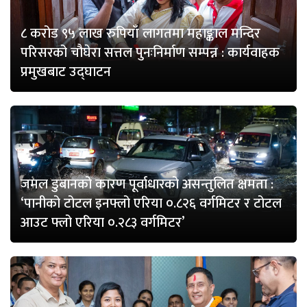
८ करोड ९५ लाख रुपियाँ लागतमा महाङ्काल मन्दिर
परिसरको चौघेरा सत्तल पुनःनिर्माण सम्पन्न : कार्यवाहक
प्रमुखबाट उद्घाटन
जमल डुबानको कारण पूर्वाधारको असन्तुलित क्षमता :
‘पानीको टोटल इनफ्लो एरिया ०.८२६ वर्गमिटर र टोटल
आउट फ्लो एरिया ०.२८३ वर्गमिटर’