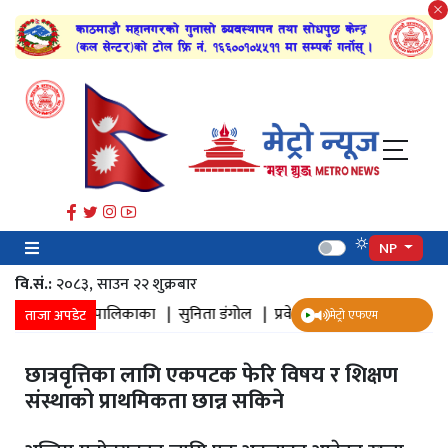
NP
वि.सं.:
२०८३, साउन २२ शुक्रबार​
हानगरपालिकाका |
सुनिता डंगोल |
प्रवेश द्वार |
डुबान |
सम्यक |
पञ्चदान
ताजा अपडेट
मेट्रो एफएम
छात्रवृत्तिका लागि एकपटक फेरि विषय र शिक्षण
संस्थाको प्राथमिकता छान्न सकिने