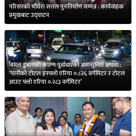
परिसरको चौघेरा सत्तल पुनःनिर्माण सम्पन्न : कार्यवाहक
प्रमुखबाट उद्घाटन
जमल डुबानको कारण पूर्वाधारको असन्तुलित क्षमता :
‘पानीको टोटल इनफ्लो एरिया ०.८२६ वर्गमिटर र टोटल
आउट फ्लो एरिया ०.२८३ वर्गमिटर’