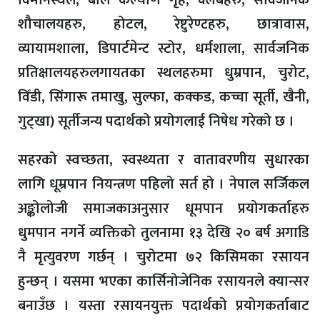
विमानस्थल, बाल कल्याण गृह, क्लबहरु, सार्वजनिक
शौचालयहरु, होटल, रेष्टुरेण्टहरु, छात्रावास,
व्यायामशाला, डिपार्टमेन्ट स्टोर, धर्मशाला, सार्वजनिक
प्रतिक्षालयहरुलगायतका स्थलहरुमा धुम्रपान, चुरोट,
विँडी, सिंगारू तमाखु, सुल्फा, कक्कड, कच्चा सूर्ती, खैनी,
गुट्खा) सूर्तीजन्य पदार्थको प्रयोगलाई निषेध गरेको छ ।
सहरको स्वच्छता, स्वस्थ्यता र वातावरणीय सुधारका
लागि धूम्रपान नियन्त्रण पहिलो सर्त हो । नेपाल सर्जिकल
अङ्कोलोजी समाजकाअनुसार धूमपान प्रयोगकर्ताहरु
धुमपान नगर्ने व्यक्तिको तुलनामा १३ देखि २० बर्ष अगाडि
नै मृत्युवरण गर्छन् । चुरोटमा ७२ किसिमका रसायन
हुन्छन् । यसमा भएका कार्सिनोजेनिक रसायनले क्यान्सर
बनाउँछ । यस्ता रसायनयुक्त पदार्थको प्रयोगकर्ताबाट