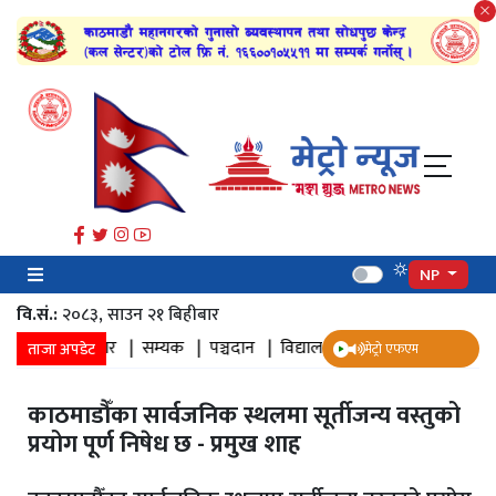
NP
वि.सं.:
२०८३, साउन २१ बिहीबार
|
प्रवेश द्वार |
सम्यक |
पञ्चदान |
विद्यालय |
महेन्द्र भवन |
संघ र स्थानीय
ताजा अपडेट
मेट्रो एफएम
काठमाडौँका सार्वजनिक स्थलमा सूर्तीजन्य वस्तुको
प्रयोग पूर्ण निषेध छ - प्रमुख शाह