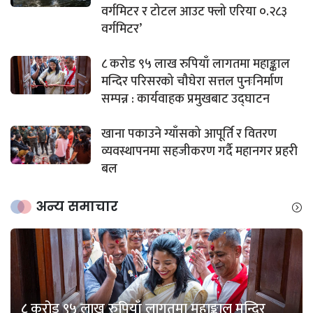
वर्गमिटर र टोटल आउट फ्लो एरिया ०.२८३
वर्गमिटर’
८ करोड ९५ लाख रुपियाँ लागतमा महाङ्काल
मन्दिर परिसरको चौघेरा सत्तल पुनःनिर्माण
सम्पन्न : कार्यवाहक प्रमुखबाट उद्घाटन
खाना पकाउने ग्याँसको आपूर्ति र वितरण
व्यवस्थापनमा सहजीकरण गर्दै महानगर प्रहरी
बल
अन्य समाचार
८ करोड ९५ लाख रुपियाँ लागतमा महाङ्काल मन्दिर