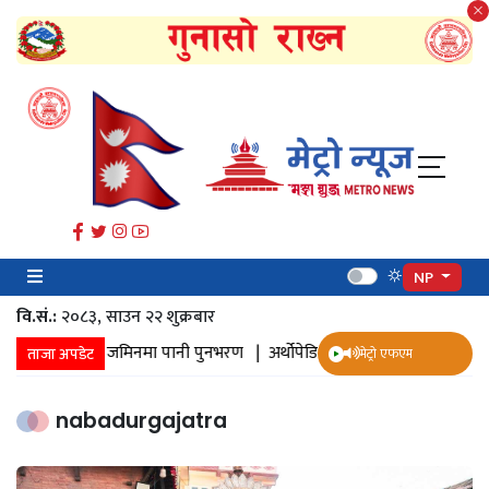
NP
वि.सं.:
२०८३, साउन २२ शुक्रबार​
ानी संकलन |
जमिनमा पानी पुनभरण |
अर्थोपेडिक इम्प्लान्ट |
ज्येष्ठ नागरिक 
ताजा अपडेट
मेट्रो एफएम
nabadurgajatra