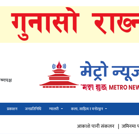
ष्णपक्ष
प्रकाशन
जनप्रतिनिधि
ग्यालरी
कला, साहित्य र मनोरञ्जन
आकाशे पानी संकलन |
जमिनमा पानी पुनभरण |