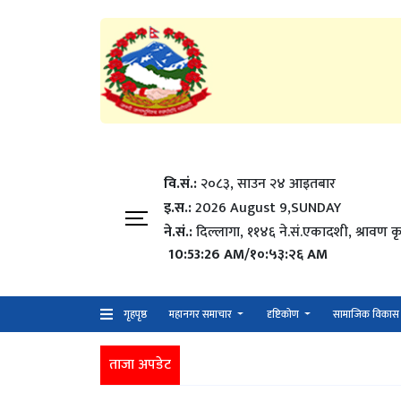
वि.सं.:
२०८३, साउन २४ आइतबार​
इ.स.:
2026 August 9,SUNDAY
ने.सं.:
दिल्लागा, ११४६ ने.सं.एकादशी, श्रावण कृ
10:53:27 AM/१०:५३:२७ AM
गृहपृष्ठ
महानगर समाचार
दृष्टिकोण
सामाजिक विकास
ताजा अपडेट