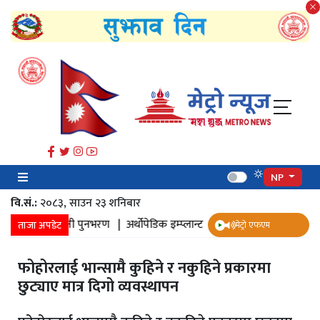
NP
वि.सं.:
२०८३, साउन २३ शनिबार
मिनमा पानी पुनभरण |
अर्थोपेडिक इम्प्लान्ट |
ज्येष्ठ नागरिक स्वास्थ्य सर्वेक्ष
ताजा अपडेट
मेट्रो एफएम
फोहोरलाई भान्सामै कुहिने र नकुहिने प्रकारमा
छुट्याए मात्र दिगो व्यवस्थापन