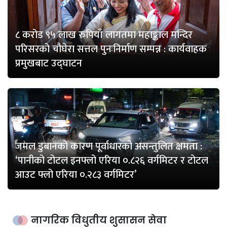
८ करोड ९५ लाख रुपियाँ लागतमा महाङ्काल मन्दिर
परिसरको चौघेरा सत्तल पुनःनिर्माण सम्पन्न : कार्यवाहक
प्रमुखबाट उद्घाटन
जमल डुबानको कारण पूर्वाधारको असन्तुलित क्षमता :
‘पानीको टोटल इनफ्लो एरिया ०.८२६ वर्गमिटर र टोटल
आउट फ्लो एरिया ०.२८३ वर्गमिटर’
नागरिक विधुतीय शुसासन सेवा