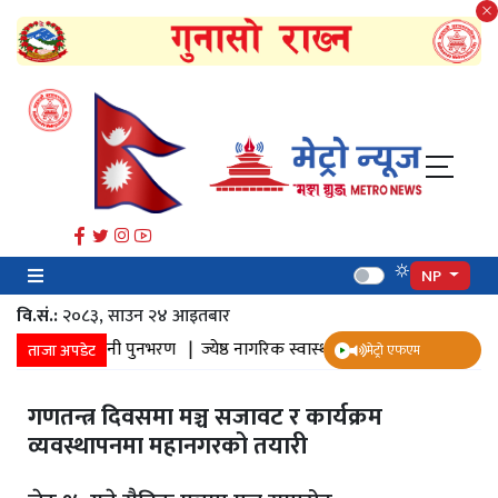
NP
वि.सं.:
२०८३, साउन २४ आइतबार​
मा पानी पुनभरण |
ज्येष्ठ नागरिक स्वास्थ्य सर्वेक्षण |
पुनःनिर्माण |
सत्तल |
ताजा अपडेट
मेट्रो एफएम
गणतन्त्र दिवसमा मञ्च सजावट र कार्यक्रम
व्यवस्थापनमा महानगरको तयारी