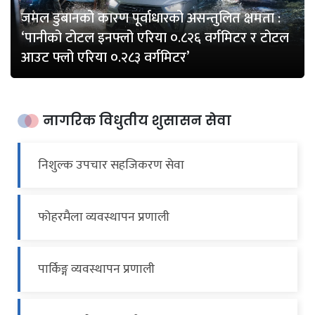
जमल डुबानको कारण पूर्वाधारको असन्तुलित क्षमता :
‘पानीको टोटल इनफ्लो एरिया ०.८२६ वर्गमिटर र टोटल
आउट फ्लो एरिया ०.२८३ वर्गमिटर’
नागरिक विधुतीय शुसासन सेवा
निशुल्क उपचार सहजिकरण सेवा
फोहरमैला व्यवस्थापन प्रणाली
पार्किङ्ग व्यवस्थापन प्रणाली