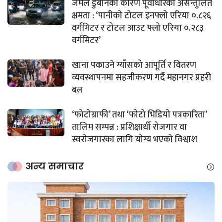
जमल डुबानको कारण पूर्वाधारको असन्तुलित
क्षमता : ‘पानीको टोटल इनफ्लो एरिया ०.८२६
वर्गमिटर र टोटल आउट फ्लो एरिया ०.२८३
वर्गमिटर’
खाना पकाउने ग्याँसको आपूर्ति र वितरण
व्यवस्थापनमा सहजीकरण गर्दै महानगर प्रहरी
बल
‘फोटोग्राफी’ तथा ‘फोटो भिडियो पत्रकारिता’
तालिम सम्पन्न : प्रशिक्षार्थी रोजगार वा
स्वरोजगारका लागि योग्य भएको विश्वाश
अन्य समाचार