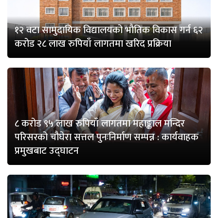
१२ वटा सामुदायिक विद्यालयको भौतिक विकास गर्न ६२
करोड २८ लाख रुपियाँ लागतमा खरिद प्रक्रिया
८ करोड ९५ लाख रुपियाँ लागतमा महाङ्काल मन्दिर
परिसरको चौघेरा सत्तल पुनःनिर्माण सम्पन्न : कार्यवाहक
प्रमुखबाट उद्घाटन