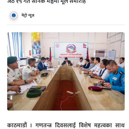
जेठ १५ गते सैनिक मञ्चमा मूल समारोह
मेट्रो न्यूज
काठमाडौं । गणतन्त्र दिवसलाई विशेष महत्वका साथ