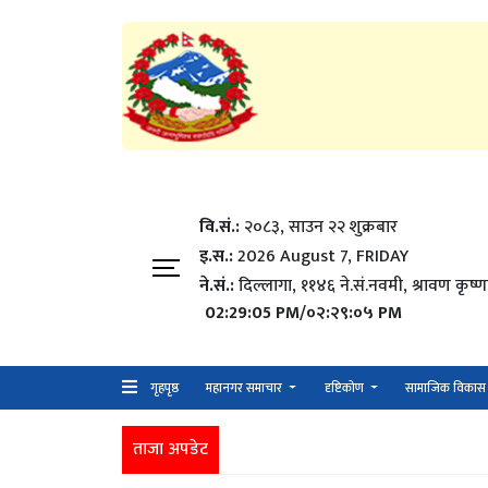
वि.सं.:
२०८३, साउन २२ शुक्रबार​
इ.स.:
2026 August 7, FRIDAY
ने.सं.:
दिल्लागा, ११४६ ने.सं.नवमी, श्रावण कृष्ण
02:29:05 PM/०२:२९:०५ PM
गृहपृष्ठ
महानगर समाचार
दृष्टिकोण
सामाजिक विकास
ताजा अपडेट