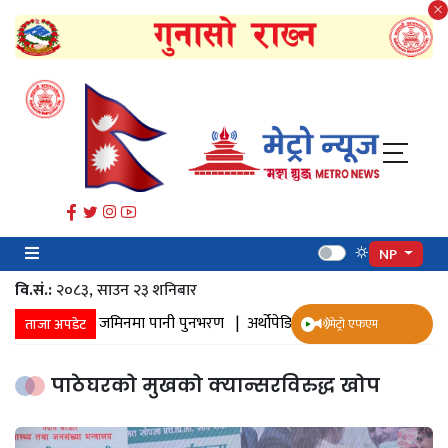
NP
वि.सं.:
२०८३, साउन २३ शनिबार
ानी संकलन |
जमिनमा पानी पुनभरण |
अर्थोपेडिक इम्प्लान्ट |
ज्येष्ठ नागरिक 
ताजा अपडेट
मेट्रो एफएम
पाठेघरको मुखको क्यान्सरविरुद्ध खोप