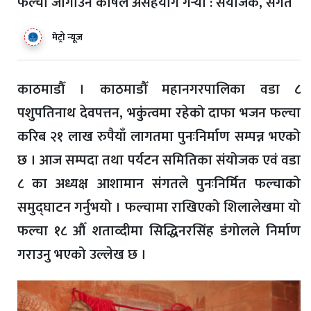
फल्चा जोगाउन कोषले असहयोग गर्‍यो : संयोजक, संगत
मेट्रो न्यूज
काठमाडौँ । काठमाडौँ महानगरपालिका वडा ८
पशुपतिनाथ देवपत्तन, भकुंत्वमा रहेको दाफा भजन फल्चा
करिब २१ लाख रुपैयाँ लागतमा पुनःनिर्माण सम्पन्न भएको
छ । आज सम्पदा तथा पर्यटन समितिका संयोजक एवं वडा
८ का अध्यक्ष आशामान संगतले पुनःनिर्मित फल्चाको
समुद्घाटन गर्नुभयो । फल्चामा राखिएको शिलालेखमा यो
फल्चा १८ औँ शताव्दीमा सिद्धिनरसिंह डंगोलले निर्माण
गराउनु भएको उल्लेख छ ।