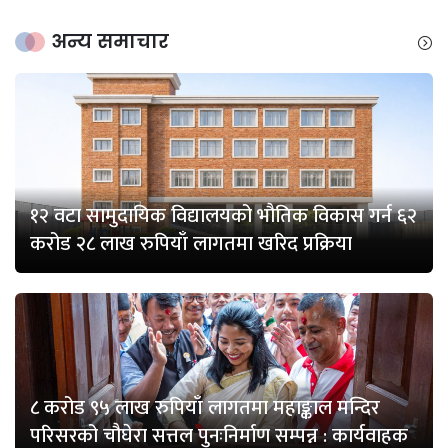
अन्य समाचार
१२ वटा सामुदायिक विद्यालयको भौतिक विकास गर्न ६२
करोड २८ लाख रुपियाँ लागतमा खरिद प्रक्रिया
८ करोड ९५ लाख रुपियाँ लागतमा महाङ्काल मन्दिर
परिसरको चौघेरा सत्तल पुनःनिर्माण सम्पन्न : कार्यवाहक