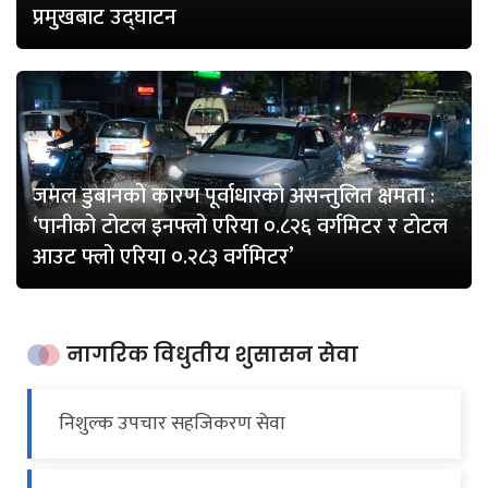
प्रमुखबाट उद्घाटन
जमल डुबानको कारण पूर्वाधारको असन्तुलित क्षमता :
‘पानीको टोटल इनफ्लो एरिया ०.८२६ वर्गमिटर र टोटल
आउट फ्लो एरिया ०.२८३ वर्गमिटर’
नागरिक विधुतीय शुसासन सेवा
निशुल्क उपचार सहजिकरण सेवा