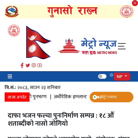
NP
वि.सं.:
२०८३, साउन २३ शनिबार
मा पानी पुनभरण |
अर्थोपेडिक इम्प्लान्ट |
ज्येष्ठ नागरिक स्वास्थ्य सर्वेक्षण |
प
ताजा अपडेट
मेट्रो एफएम
दाफा भजन फल्चा पुनःनिर्माण सम्पन्न : १८ औँ
शताब्दीको नासो जोगियो