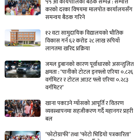
५५ औँ कार्यपालिका बैठक सम्पन्न : सम्पत्ति
करको दरका विषयमा मालपोत कार्यालयसँग
समन्वय बैठक गरिने
१२ वटा सामुदायिक विद्यालयको भौतिक
विकास गर्न ६२ करोड २८ लाख रुपियाँ
लागतमा खरिद प्रक्रिया
जमल डुबानको कारण पूर्वाधारको असन्तुलित
क्षमता : ‘पानीको टोटल इनफ्लो एरिया ०.८२६
वर्गमिटर र टोटल आउट फ्लो एरिया ०.२८३
वर्गमिटर’
खाना पकाउने ग्याँसको आपूर्ति र वितरण
व्यवस्थापनमा सहजीकरण गर्दै महानगर प्रहरी
बल
‘फोटोग्राफी’ तथा ‘फोटो भिडियो पत्रकारिता’