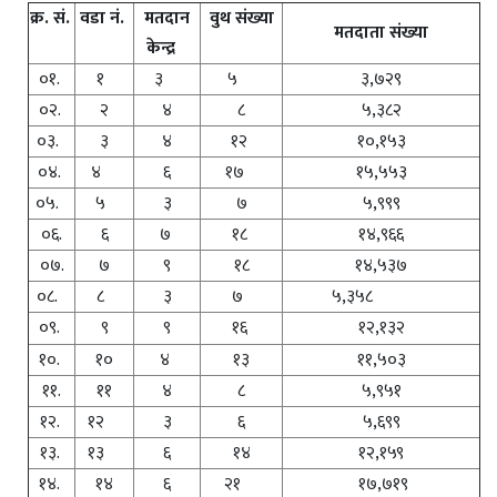
क्र. सं.
वडा नं.
मतदान
वुथ संख्या
मतदाता संख्या
केन्द्र
०१.
१
३
५
३,७२९
०२.
२
४
८
५,३८२
०३.
३
४
१२
१०,१५३
०४.
४
६
१७
१५,५५३
०५.
५
३
७
५,९९९
०६.
६
७
१८
१४,९६६
०७.
७
९
१८
१४,५३७
०८.
८
३
७
५,३५८
०९.
९
९
१६
१२,१३२
१०.
१०
४
१३
११,५०३
११.
११
४
८
५,९५१
१२.
१२
३
६
५,६९९
१३.
१३
६
१४
१२,१५९
१४.
१४
६
२१
१७,७१९