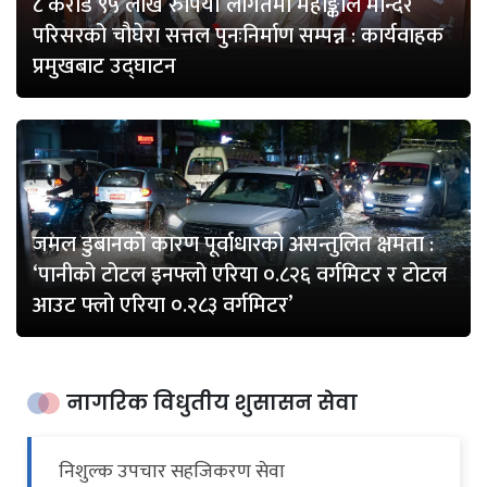
८ करोड ९५ लाख रुपियाँ लागतमा महाङ्काल मन्दिर
परिसरको चौघेरा सत्तल पुनःनिर्माण सम्पन्न : कार्यवाहक
प्रमुखबाट उद्घाटन
जमल डुबानको कारण पूर्वाधारको असन्तुलित क्षमता :
‘पानीको टोटल इनफ्लो एरिया ०.८२६ वर्गमिटर र टोटल
आउट फ्लो एरिया ०.२८३ वर्गमिटर’
नागरिक विधुतीय शुसासन सेवा
निशुल्क उपचार सहजिकरण सेवा