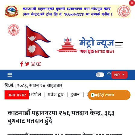
NP
वि.सं.:
२०८३, साउन २४ आइतबार​
ा |
सुनिता डंगोल |
प्रवेश द्वार |
डुबान |
सम्यक |
पञ्चदान |
खाना बनाउने 
ताजा अपडेट
मेट्रो एफएम
काठमाडौँ महानगरमा १५६ मतदान केन्द्र, ३६३
बुथबाट मतदान हुँदै