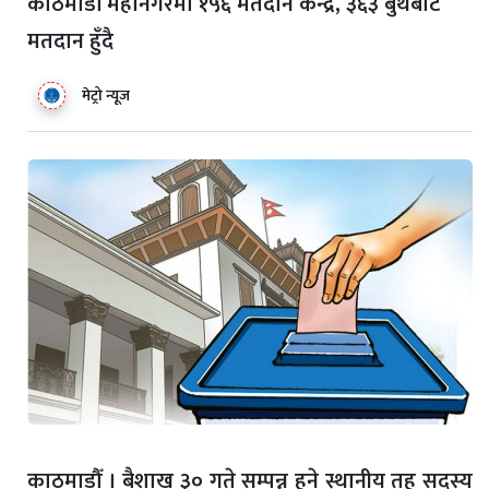
काठमाडौँ महानगरमा १५६ मतदान केन्द्र, ३६३ बुथबाट
मतदान हुँदै
मेट्रो न्यूज
काठमाडौँ । बैशाख ३० गते सम्पन्न हुने स्थानीय तह सदस्य