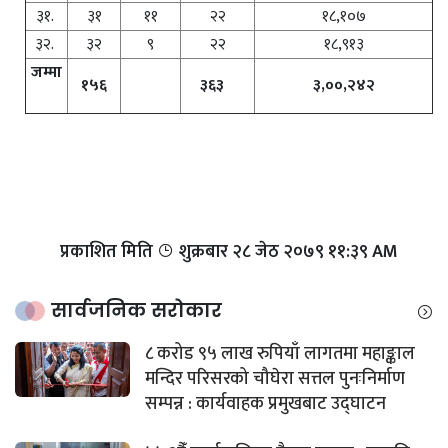
३१.
३१
११
२२
१८,१०७
३२.
३२
९
२२
१८,९१३
जम्मा
१५६
३६३
३,००,२४२
प्रकाशित मिति
शुक्रबार​ २८ जेठ २०७९ ११:३९ AM
सार्वजनिक सरोकार
८ करोड ९५ लाख रुपियाँ लागतमा महाङ्काल
मन्दिर परिसरको चौघेरा सत्तल पुनःनिर्माण
सम्पन्न : कार्यवाहक प्रमुखबाट उद्घाटन