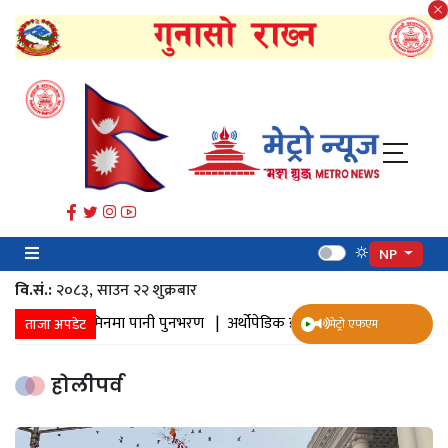
NP
वि.सं.:
२०८३, साउन २२ शुक्रबार​
ी संकलन |
जमिनमा पानी पुनभरण |
अर्थोपेडिक इम्प्लान्ट |
ज्येष्ठ नागरिक स्वा
ताजा अपडेट
मेट्रो एफएम
होलीपर्व