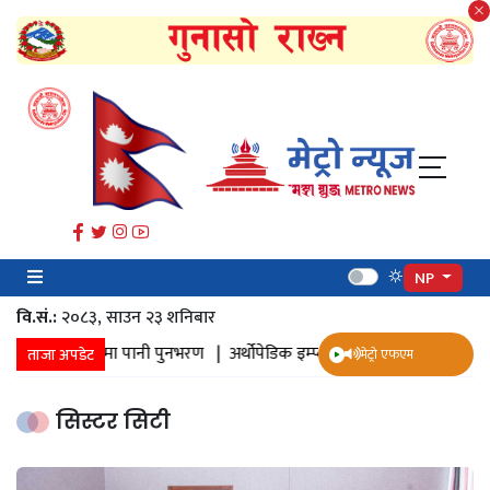
NP
वि.सं.:
२०८३, साउन २३ शनिबार
संकलन |
जमिनमा पानी पुनभरण |
अर्थोपेडिक इम्प्लान्ट |
ज्येष्ठ नागरिक स्वास्थ
ताजा अपडेट
मेट्रो एफएम
सिस्टर सिटी