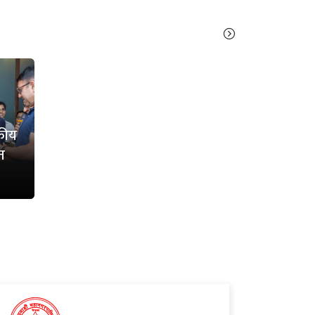
सकीय
त