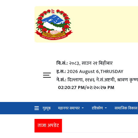
वि.सं.:
२०८३, साउन २१ बिहीबार
इ.स.:
2026 August 6,THRUSDAY
ने.सं.:
दिल्लागा, ११४६ ने.सं.अष्टमी, श्रावण कृष्ण
02:20:28 PM/०२:२०:२८ PM
गृहपृष्ठ
महानगर समाचार
दृष्टिकोण
सामाजिक विकास
ताजा अपडेट