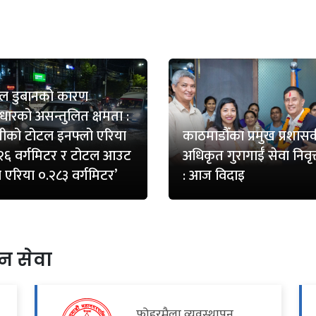
ल डुबानको कारण
वाधारको असन्तुलित क्षमता :
नीको टोटल इनफ्लो एरिया
काठमाडौँका प्रमुख प्रशा
२६ वर्गमिटर र टोटल आउट
अधिकृत गुरागाईँ सेवा निवृत्
ो एरिया ०.२८३ वर्गमिटर’
: आज विदाइ
न सेवा
फोहरमैला व्यवस्थापन