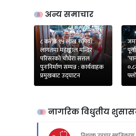
अन्य समाचार
८ करोड ९५ लाख रुपियाँ
जम
लागतमा महाङ्काल मन्दिर
पूर्
परिसरको चौघेरा सत्तल
‘पा
पुनःनिर्माण सम्पन्न : कार्यवाहक
०.८
प्रमुखबाट उद्घाटन
फ्ल
नागरिक विधुतीय शुसास
निशुल्क उपचार सहजिकरण