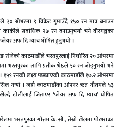
रले २० ओभरमा ९ विकेट गुमाउँदै १५० रन मात्र बनाउन
प कार्कीले सर्वाधिक २७ रन बनाउनुभयो भने वीरगञ्जका
 प्लेयर अफ दि म्याच घोषित हुनुभयो ।
 रोजेको काठमाडौँले भरतपुरलाई निर्धारित २० ओभरमा
ा भरतपुरका लागि प्रतीक श्रेष्ठले ५० रन जोड्नुभयो भने
 । १५९ रनको लक्ष्य पछ्याएको काठमाडौँले १७.२ ओभरमा
हासिल गर्‍यो । जहाँ काठमाडौँका ओपनर ऋत गौतमले ५३
्दै टोलीलाई जिताएर ‘प्लेयर अफ दि म्याच’ घोषित
खेलमा भरतपुरका गौत्तम के. सी., तेस्रो खेलमा पोखराका