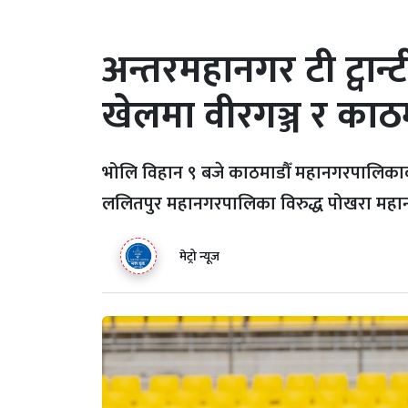
अन्तरमहानगर टी ट्वा
खेलमा वीरगञ्ज र काठ
भोलि विहान ९ बजे काठमाडौँ महानगरपालिकाक
ललितपुर महानगरपालिका विरुद्ध पोखरा मह
मेट्रो न्यूज