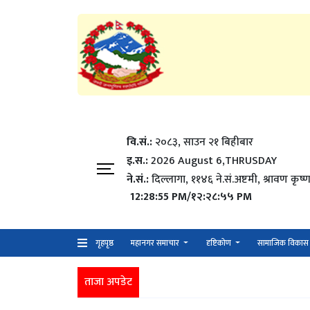
वि.सं.:
२०८३, साउन २१ बिहीबार
इ.स.:
2026 August 6,THRUSDAY
ने.सं.:
दिल्लागा, ११४६ ने.सं.अष्टमी, श्रावण कृष्ण
12:28:56 PM/१२:२८:५६ PM
गृहपृष्ठ
महानगर समाचार
दृष्टिकोण
सामाजिक विकास
ताजा अपडेट