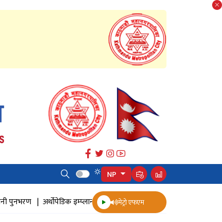
NP
थोपेडिक इम्प्लान्ट |
ज्येष्ठ नागरिक स्वास्थ्य सर्वेक्षण |
जमल डुवान |
जमल |
मेट्रो एफएम