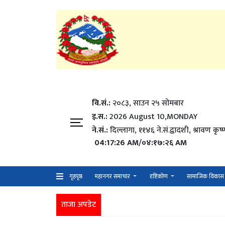
वि.सं.:
२०८३, साउन २५ सोमबार
इ.स.:
2026 August 10,MONDAY
ने.सं.:
दिल्लागा, ११४६ ने.सं.द्वादशी, श्रावण कृष्
04:17:27 AM/०४:१७:२७ AM
गृहपृष्ठ
महानगर समाचार
दृष्टिकोण
सामाजिक विकास
ताजा अपडेट