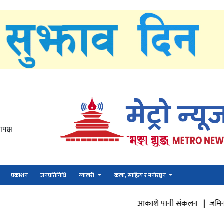
णपक्ष
प्रकाशन
जनप्रतिनिधि
ग्यालरी
कला, साहित्य र मनोरञ्जन
आकाशे पानी संकलन |
जमिनमा पानी पुनभ