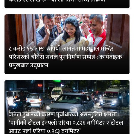
८ करोड ९५ लाख रुपियाँ लागतमा महाङ्काल मन्दिर
परिसरको चौघेरा सत्तल पुनःनिर्माण सम्पन्न : कार्यवाहक
प्रमुखबाट उद्घाटन
जमल डुबानको कारण पूर्वाधारको असन्तुलित क्षमता :
‘पानीको टोटल इनफ्लो एरिया ०.८२६ वर्गमिटर र टोटल
आउट फ्लो एरिया ०.२८३ वर्गमिटर’