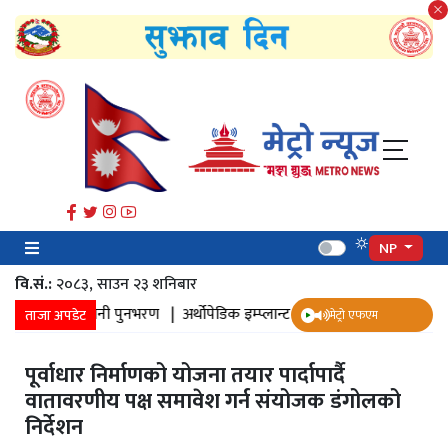
NP
वि.सं.:
२०८३, साउन २३ शनिबार
नमा पानी पुनभरण |
अर्थोपेडिक इम्प्लान्ट |
ज्येष्ठ नागरिक स्वास्थ्य सर्वेक्षण |
ताजा अपडेट
मेट्रो एफएम
पूर्वाधार निर्माणको योजना तयार पार्दापार्दै
वातावरणीय पक्ष समावेश गर्न संयोजक डंगोलको
निर्देशन