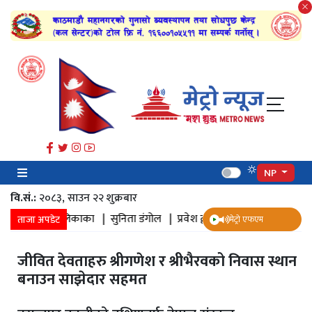
NP
वि.सं.:
२०८३, साउन २२ शुक्रबार​
ानगरपालिकाका |
सुनिता डंगोल |
प्रवेश द्वार |
सम्यक |
पञ्चदान |
डुबान 
ताजा अपडेट
मेट्रो एफएम
जीवित देवताहरु श्रीगणेश र श्रीभैरवको निवास स्थान
बनाउन साझेदार सहमत