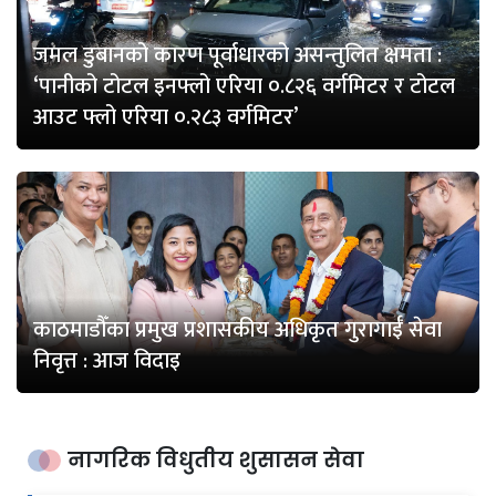
जमल डुबानको कारण पूर्वाधारको असन्तुलित क्षमता :
‘पानीको टोटल इनफ्लो एरिया ०.८२६ वर्गमिटर र टोटल
आउट फ्लो एरिया ०.२८३ वर्गमिटर’
काठमाडौँका प्रमुख प्रशासकीय अधिकृत गुरागाईँ सेवा
निवृत्त : आज विदाइ
नागरिक विधुतीय शुसासन सेवा