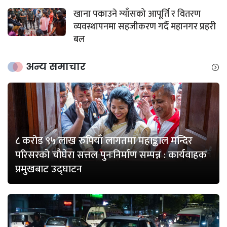
खाना पकाउने ग्याँसको आपूर्ति र वितरण
व्यवस्थापनमा सहजीकरण गर्दै महानगर प्रहरी
बल
अन्य समाचार
८ करोड ९५ लाख रुपियाँ लागतमा महाङ्काल मन्दिर
परिसरको चौघेरा सत्तल पुनःनिर्माण सम्पन्न : कार्यवाहक
प्रमुखबाट उद्घाटन