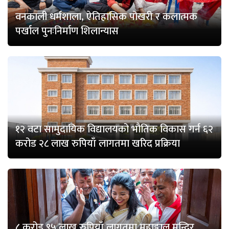
वनकाली धर्मशाला, ऐतिहासिक पोखरी र कलात्मक
पर्खाल पुनःनिर्माण शिलान्यास
१२ वटा सामुदायिक विद्यालयको भौतिक विकास गर्न ६२
करोड २८ लाख रुपियाँ लागतमा खरिद प्रक्रिया
८ करोड ९५ लाख रुपियाँ लागतमा महाङ्काल मन्दिर