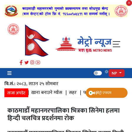
NP
वि.सं.:
२०८३, साउन २५ सोमबार
ार |
डुबान |
खाना बनाउने ग्याँस |
सहर |
फोटोग्राफी |
फोटो भिडियो पत्रका
ताजा अपडेट
मेट्रो एफएम
काठमाडौँ महानगरपालिका भित्रका सिनेमा हलमा
हिन्दी चलचित्र प्रदर्शनमा रोक