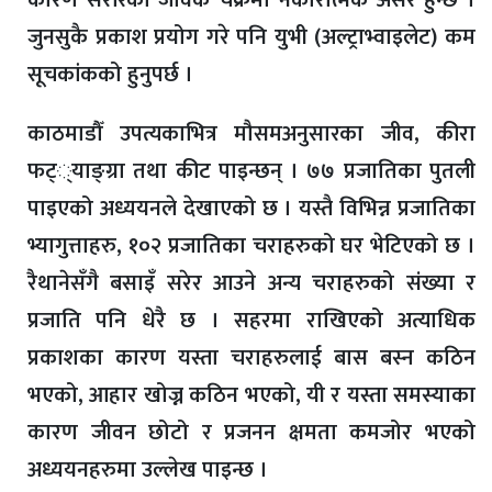
कारण सरीरको जैविक चक्रमा नकारात्मक असर हुन्छ ।
जुनसुकै प्रकाश प्रयोग गरे पनि युभी (अल्ट्राभ्वाइलेट) कम
सूचकांकको हुनुपर्छ ।
काठमाडौँ उपत्यकाभित्र मौसमअनुसारका जीव, कीरा
फट््याङ्ग्रा तथा कीट पाइन्छन् । ७७ प्रजातिका पुतली
पाइएको अध्ययनले देखाएको छ । यस्तै विभिन्न प्रजातिका
भ्यागुत्ताहरु, १०२ प्रजातिका चराहरुको घर भेटिएको छ ।
रैथानेसँगै बसाइँ सरेर आउने अन्य चराहरुको संख्या र
प्रजाति पनि धेरै छ । सहरमा राखिएको अत्याधिक
प्रकाशका कारण यस्ता चराहरुलाई बास बस्न कठिन
भएको, आहार खोज्न कठिन भएको, यी र यस्ता समस्याका
कारण जीवन छोटो र प्रजनन क्षमता कमजोर भएको
अध्ययनहरुमा उल्लेख पाइन्छ ।