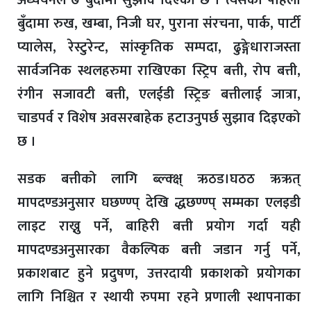
अध्ययनले ७ बुँदामा सुझाव दिएको छ । त्यसको पहिलो
बुँदामा रुख, खम्बा, निजी घर, पुराना संरचना, पार्क, पार्टी
प्यालेस, रेस्टुरेन्ट, सांस्कृतिक सम्पदा, ढुङ्गेधाराजस्ता
सार्वजनिक स्थलहरुमा राखिएका स्ट्रिप बत्ती, रोप बत्ती,
रंगीन सजावटी बत्ती, एलईडी स्ट्रिङ बत्तीलाई जात्रा,
चाडपर्व र विशेष अवसरबाहेक हटाउनुपर्छ सुझाव दिइएको
छ ।
सडक बत्तीको लागि ब्ल्क्क्ष् ऋठड।घठठ ऋऋत्
मापदण्डअनुसार घछण्ण्प् देखि द्धछण्ण्प् सम्मका एलइडी
लाइट राख्नु पर्ने, बाहिरी बत्ती प्रयोग गर्दा यही
मापदण्डअनुसारका वैकल्पिक बत्ती जडान गर्नु पर्ने,
प्रकाशबाट हुने प्रदुषण, उत्तरदायी प्रकाशको प्रयोगका
लागि निश्चित र स्थायी रुपमा रहने प्रणाली स्थापनाका