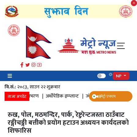
NP
वि.सं.:
२०८३, साउन २२ शुक्रबार​
पानी पुनभरण |
अर्थोपेडिक इम्प्लान्ट |
ज्येष्ठ नागरिक स्वास्थ्य सर्वेक्षण |
५५ औ
ताजा अपडेट
मेट्रो एफएम
रुख, पोल, मठमन्दिर, पार्क, रेष्टुरेन्टजस्ता ठाउँबाट
रङ्गीचङ्गी बत्तीको प्रयोग हटाउन अध्ययन कार्यदलको
शिफारिस