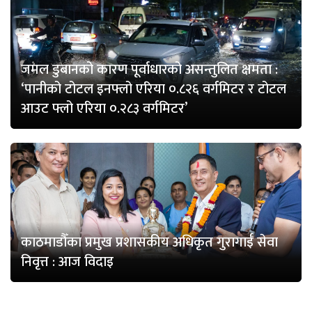
जमल डुबानको कारण पूर्वाधारको असन्तुलित क्षमता :
‘पानीको टोटल इनफ्लो एरिया ०.८२६ वर्गमिटर र टोटल
आउट फ्लो एरिया ०.२८३ वर्गमिटर’
काठमाडौँका प्रमुख प्रशासकीय अधिकृत गुरागाईँ सेवा
निवृत्त : आज विदाइ