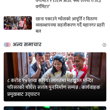
वर्गमिटर र टोटल आउट फ्लो एरिया ०.२८३
वर्गमिटर’
खाना पकाउने ग्याँसको आपूर्ति र वितरण
व्यवस्थापनमा सहजीकरण गर्दै महानगर प्रहरी
बल
अन्य समाचार
८ करोड ९५ लाख रुपियाँ लागतमा महाङ्काल मन्दिर
परिसरको चौघेरा सत्तल पुनःनिर्माण सम्पन्न : कार्यवाहक
प्रमुखबाट उद्घाटन