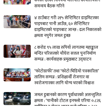
करको दरका विषयमा मालपोत कार्यालयसँग
समन्वय बैठक गरिने
४ ठाउँबाट गरी २१५ सेन्टिमिटर डाइमिटरका
पाइपबाट पानी आउँछ, ६० सेन्टिमिटर
डाइमिटरको पाइपबाट जान्छ : ढल निकासको
क्षमता नपुगेर जमल डुब्छ
८ करोड ९५ लाख रुपियाँ लागतमा महाङ्काल
मन्दिर परिसरको चौघेरा सत्तल पुनःनिर्माण
सम्पन्न : कार्यवाहक प्रमुखबाट उद्घाटन
‘फोटोग्राफी’ तथा ‘फोटो भिडियो पत्रकारिता’
तालिम सम्पन्न : प्रशिक्षार्थी रोजगार वा
स्वरोजगारका लागि योग्य भएको विश्वाश
जमल डुबानको कारण पूर्वाधारको असन्तुलित
क्षमता : ‘पानीको टोटल इनफ्लो एरिया ०.८२६