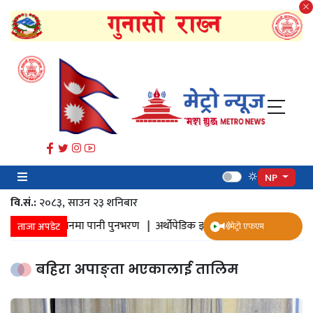
NP
वि.सं.:
२०८३, साउन २३ शनिबार
 संकलन |
जमिनमा पानी पुनभरण |
अर्थोपेडिक इम्प्लान्ट |
ज्येष्ठ नागरिक स्वास
ताजा अपडेट
मेट्रो एफएम
बहिरा अपाङ्ता भएकालाई तालिम