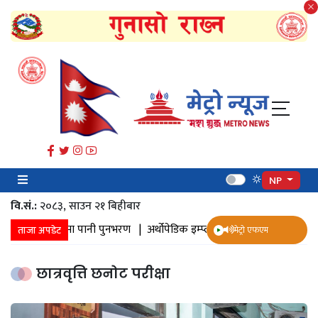
NP
वि.सं.:
२०८३, साउन २१ बिहीबार
कलन |
जमिनमा पानी पुनभरण |
अर्थोपेडिक इम्प्लान्ट |
ज्येष्ठ नागरिक स्वास्थ्य
ताजा अपडेट
मेट्रो एफएम
छात्रवृत्ति छनोट परीक्षा