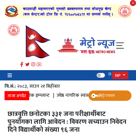
NP
वि.सं.:
२०८३, साउन २१ बिहीबार
अर्थोपेडिक इम्प्लान्ट |
ज्येष्ठ नागरिक स्वास्थ्य सर्वेक्षण |
जमल डुवान |
जमल
ताजा अपडेट
मेट्रो एफएम
छात्रवृत्ति छनोटका ३३१ जना परीक्षार्थीबाट
पुनर्योगका लागि आवेदन : विवरण सच्याउन निवेदन
दिने विद्यार्थीको संख्या ९६ जना