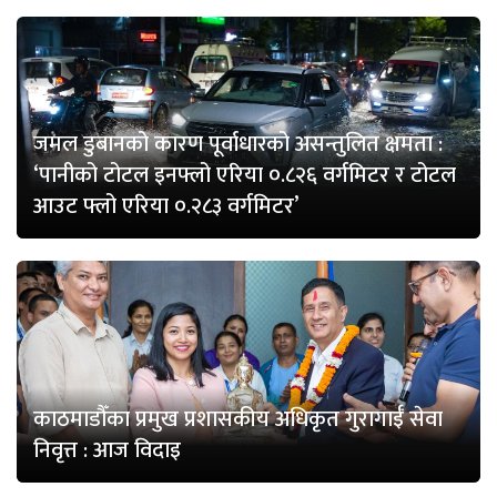
जमल डुबानको कारण पूर्वाधारको असन्तुलित क्षमता :
‘पानीको टोटल इनफ्लो एरिया ०.८२६ वर्गमिटर र टोटल
आउट फ्लो एरिया ०.२८३ वर्गमिटर’
काठमाडौँका प्रमुख प्रशासकीय अधिकृत गुरागाईँ सेवा
निवृत्त : आज विदाइ