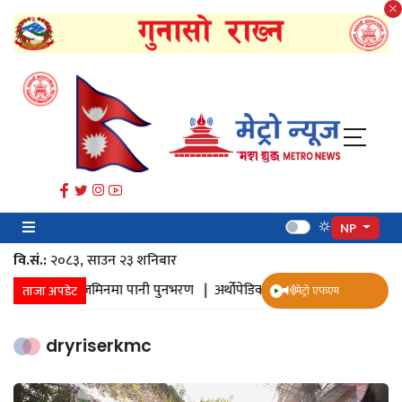
NP
वि.सं.:
२०८३, साउन २३ शनिबार
ानी संकलन |
जमिनमा पानी पुनभरण |
अर्थोपेडिक इम्प्लान्ट |
ज्येष्ठ नागरिक स
ताजा अपडेट
मेट्रो एफएम
dryriserkmc