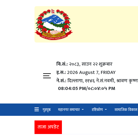
वि.सं.:
२०८३, साउन २२ शुक्रबार​
इ.स.:
2026 August 7, FRIDAY
ने.सं.:
दिल्लागा, ११४६ ने.सं.नवमी, श्रावण कृष्ण
08:04:05 PM/०८:०४:०५ PM
गृहपृष्ठ
महानगर समाचार
दृष्टिकोण
सामाजिक विकास
ताजा अपडेट