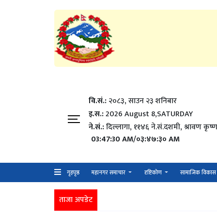
वि.सं.:
२०८३, साउन २३ शनिबार
इ.स.:
2026 August 8,SATURDAY
ने.सं.:
दिल्लागा, ११४६ ने.सं.दशमी, श्रावण कृष्ण
03:47:30 AM/०३:४७:३० AM
गृहपृष्ठ
महानगर समाचार
दृष्टिकोण
सामाजिक विकास
ताजा अपडेट