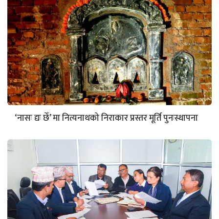
‘नासः द्यः छेँ’ मा नित्यनाथको निराकार प्रस्तर मूर्ति पुनःस्थापना