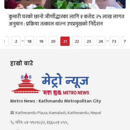
कुमारी घरको छानो जीर्णोद्धारका लागि १ करोड २५ लाख लागत
अनुमान : प्रक्रिया तत्काल थाल्न उपप्रमुखको निर्देशन
...
...
1
2
18
19
20
21
22
23
24
73
74
हाम्रो बारे
Metro News : Kathmandu Metropolitan City
Kathmandu Plaza, Kamaladi, Kathmandu, Nepal
फोन: ०१-५९०९०३२, १६६००१ ०५५,