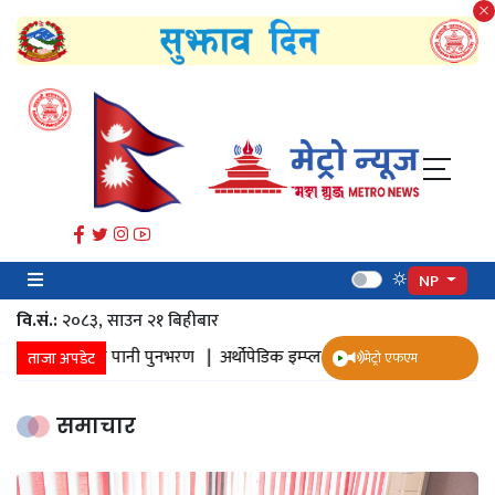
NP
वि.सं.:
२०८३, साउन २१ बिहीबार
नमा पानी पुनभरण |
अर्थोपेडिक इम्प्लान्ट |
ज्येष्ठ नागरिक स्वास्थ्य सर्वेक्षण |
ताजा अपडेट
मेट्रो एफएम
समाचार