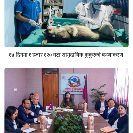
१४ दिनमा १ हजार १२० वटा सामुदायिक कुकुरको बन्ध्याकरण