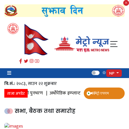
NP
वि.सं.:
२०८३, साउन २२ शुक्रबार​
जमिनमा पानी पुनभरण |
अर्थोपेडिक इम्प्लान्ट |
ज्येष्ठ नागरिक स्वास्थ्य सर्वेक्ष
ताजा अपडेट
मेट्रो एफएम
सभा, बैठक तथा समारोह