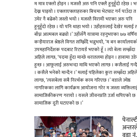
म मात्र एक्लो होइन । मजस्तै अरु पनि एक्लै हुनुहुँदो रहेछ । भन्
देख्न पाइयो । एक्लाएक्लाहरुका बिचमा भेटघाट गर्न पाउँदा त
उमेर नै बढेको जस्तो भयो । मजस्तै विरामी भएका अरु पनि
हुनुहुँदो रहेछ । यो पनि थाहा भयो । उहाँहरुलाई देखेर मलाई 
बाँच्न आत्मबल बढ्यो ।’ उहाँसँगै यात्रामा रहनुभएका ७७ वर्षिय
कन्हैयाराज श्रेष्ठले विगत सम्झिँदै भन्नुभयो, ‘म बन कार्यालयक
उपमहानिर्देशक पदबाट रिटायर्ड भएको हूँ । त्यो बेला सम्झँदा
अहिले लाग्छ, ‘पदमा हुँदा मान्छे धरातलमा होइन । हावामा उड
हुन्छ । आफूलाई अरुभन्दा माथि भएको लाग्छ । कसैलाई गन्द
। कसैले भनेको मान्दैन ।’ मलाई पहिलेका कुरा सम्झँदा अहिल
लाग्छ, ‘त्यसबेला सबै निरर्थक काम गरिएछ ।’ वडाले ज्येष्ठ
नागरिकका लागि कार्यक्रम आयोजना गरेर म जस्ता व्यक्तिला
सामाजिकीकरण गरायो । यसले जीवनप्रति उर्जा थपिएको छ 
सामाजिक दुरी घटाएको छ ।’
पेनाल
अन्तरल
वडा नं