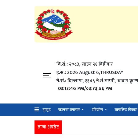
वि.सं.:
२०८३, साउन २१ बिहीबार
इ.स.:
2026 August 6,THRUSDAY
ने.सं.:
दिल्लागा, ११४६ ने.सं.अष्टमी, श्रावण कृष्ण
03:13:47 PM/०३:१३:४७ PM
गृहपृष्ठ
महानगर समाचार
दृष्टिकोण
सामाजिक विकास
ताजा अपडेट