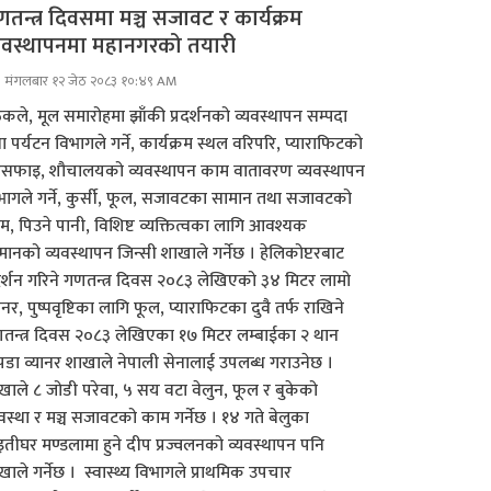
तन्त्र दिवसमा मञ्च सजावट र कार्यक्रम
यवस्थापनमा महानगरको तयारी
मंगलबार १२ जेठ २०८३ १०:४९ AM
ठकले, मूल समारोहमा झाँकी प्रदर्शनको व्यवस्थापन सम्पदा
ा पर्यटन विभागले गर्ने, कार्यक्रम स्थल वरिपरि, प्याराफिटको
सफाइ, शौचालयको व्यवस्थापन काम वातावरण व्यवस्थापन
भागले गर्ने, कुर्सी, फूल, सजावटका सामान तथा सजावटको
म, पिउने पानी, विशिष्ट व्यक्तित्वका लागि आवश्यक
मानको व्यवस्थापन जिन्सी शाखाले गर्नेछ । हेलिकोप्टरबाट
रदर्शन गरिने गणतन्त्र दिवस २०८३ लेखिएको ३४ मिटर लामो
ानर, पुष्पवृष्टिका लागि फूल, प्याराफिटका दुवै तर्फ राखिने
तन्त्र दिवस २०८३ लेखिएका १७ मिटर लम्बाईका २ थान
डा व्यानर शाखाले नेपाली सेनालाई उपलब्ध गराउनेछ ।
खाले ८ जोडी परेवा, ५ सय वटा वेलुन, फूल र बुकेको
यवस्था र मञ्च सजावटको काम गर्नेछ । १४ गते बेलुका
इतीघर मण्डलामा हुने दीप प्रज्वलनको व्यवस्थापन पनि
खाले गर्नेछ । स्वास्थ्य विभागले प्राथमिक उपचार