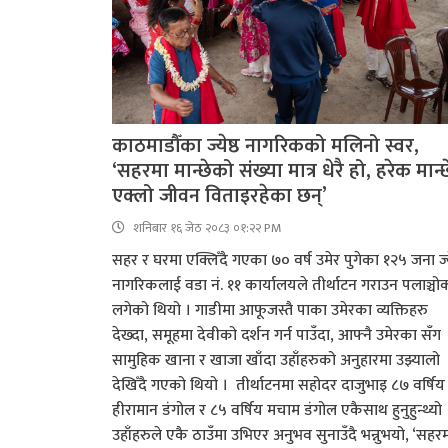
काठमाडौँका ज्येष्ठ नागरिकको मलिनो स्वर,
‘सहरमा मान्छेको संख्या मात्र धेरै हो, हरेक मान्छ
एक्लो जीवन विताइरहेका छन्’
शनिबार १६ जेठ २०८३ ०१:२२ PM
सहर र घरमा एक्लिँदै गएका ७० वर्ष उमेर पुगेका १२५ जना ज्ये
नागरिकलाई वडा नं. ११ कार्यालयले तीर्थाटन गराउन पलाञ्चो
लगेको थियो । गाडीमा आफूजस्तै पाका उमेरका व्यक्तिहरु
देख्दा, समूहमा देवीको दर्शन गर्न पाउँदा, आफ्नै उमेरका सँग
सामुहिक खाना र खाजा खाँदा उहाँहरुको अनुहारमा उझ्यालो
देखिँदै गएको थियो । तीर्थाटनमा सहोदर दाजुभाइ ८७ वर्षिय
हीरामान डंगोल र ८५ वर्षिय मचाम डंगोल एकैसाथ हुनुहुन्थ्यो 
उहाँहरुले एकै ठाउँमा उभिएर अनुभव सुनाउँदै भन्नुभयो, ‘सहर