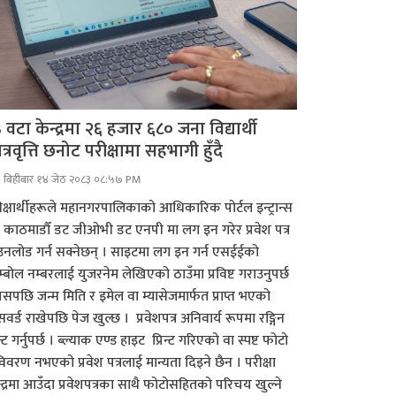
 वटा केन्द्रमा २६ हजार ६८० जना विद्यार्थी
त्रवृत्ति छनोट परीक्षामा सहभागी हुँदै
बिहीबार १४ जेठ २०८३ ०८:५७ PM
ीक्षार्थीहरूले महानगरपालिकाको आधिकारिक पोर्टल इन्ट्रान्स
 काठमाडौँ डट जीओभी डट एनपी मा लग इन गरेर प्रवेश पत्र
उनलोड गर्न सक्नेछन् । साइटमा लग इन गर्न एसईईको
म्बोल नम्बरलाई युजरनेम लेखिएको ठाउँमा प्रविष्ट गराउनुपर्छ
यसपछि जन्म मिति र इमेल वा म्यासेजमार्फत प्राप्त भएको
वर्ड राखेपछि पेज खुल्छ । प्रवेशपत्र अनिवार्य रूपमा रङ्गिन
िन्ट गर्नुपर्छ । ब्ल्याक एण्ड हाइट प्रिन्ट गरिएको वा स्पष्ट फोटो
विवरण नभएको प्रवेश पत्रलाई मान्यता दिइने छैन । परीक्षा
न्द्रमा आउँदा प्रवेशपत्रका साथै फोटोसहितको परिचय खुल्ने