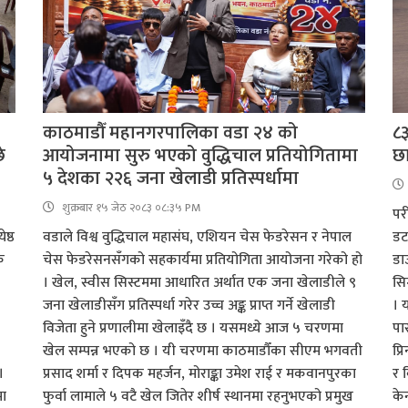
काठमाडौँ महानगरपालिका वडा २४ को
८३
े
आयोजनामा सुरु भएको वुद्धिचाल प्रतियोगितामा
छा
५ देशका २२६ जना खेलाडी प्रतिस्पर्धामा
शुक्रबार​ १५ जेठ २०८३ ०८:३५ PM
पर
ष्ठ
वडाले विश्व वुद्धिचाल महासंघ, एशियन चेस फेडरेसन र नेपाल
डट
क
चेस फेडरेसनसँगको सहकार्यमा प्रतियोगिता आयोजना गरेको हो
डा
। खेल, स्वीस सिस्टममा आधारित अर्थात एक जना खेलाडीले ९
सि
जना खेलाडीसँग प्रतिस्पर्धा गरेर उच्च अङ्क प्राप्त गर्ने खेलाडी
। 
विजेता हुने प्रणालीमा खेलाइँदै छ । यसमध्ये आज ५ चरणमा
पास
खेल सम्पन्न भएको छ । यी चरणमा काठमाडौँका सीएम भगवती
प्र
।
प्रसाद शर्मा र दिपक महर्जन, मोराङ्का उमेश राई र मकवानपुरका
र 
मा
फुर्वा लामाले ५ वटै खेल जितेर शीर्ष स्थानमा रहनुभएको प्रमुख
के