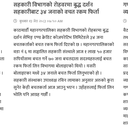
सहकारी विभागको रोहवरमा बुद्ध दर्शन
गण
सहकारीबाट ३४ जनाको वचत रकम फिर्ता
व्
बुधबार १३ जेठ २०८३ ०७:५० AM
काठमाडौँ महानगरपालिका सहकारी विभागको रोहबरमा बुद्ध
वै
दर्शन सेभिङ् एण्ड क्रेडिट कोअपरेटिभ लिमिटेडले ३४ जना
तथ
बचतकर्ताको बचत रकम फिर्ता दिएको छ । महानगरपालिकाको
सर
 ।
वडा नंं ६ मा सञ्चालित सहकारी संस्थाले आज १ लाख ५० हजार
वि
िता
रुपियाँसम्म बचत गर्ने ७० जना बचतदाता सदस्यहरुलाई बचत
का
रकम फिर्ता लिन विभागमा बोलाइएको थियो । यसरी
सा
छ ।
बोलाइएका मध्ये ३४ जनाले बचत फिर्ता लिनुभएको हो ।
प्
सहकारी संस्थाका उपाध्यक्ष रविन लामाका अनुसार अरुको कुरा
व्य
सुनेर केही बचतकर्ता आज आउनु भएन । उहाँहरुलाई फिर्ता लिन
गण
ा
भोलि पनि आग्रह गर्छौँ ।
कप
ा
शा
ीमा
व्
मा
शा