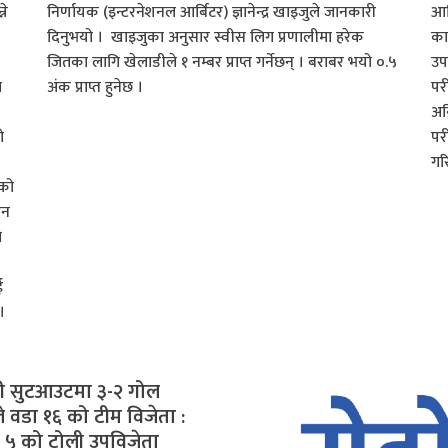
ने
निर्णायक (इन्टरनेशनल आर्बिटर) ज्ञानेन्द्र खाइजुले जानकारी
आध
दिनुभयो । खाइजुका अनुसार स्वीस लिग प्रणालीमा हरेक
का
जितका लागि खेलाडीले १ नम्बर प्राप्त गर्नेछन् । बराबर भयो ०.५
उपस
त
अंक प्राप्त हुनेछ ।
पर
अन
ो
पर
गर
ेको
ैन
े
ई
।
्टी सुटआउटमा ३-२ गोल
े वडा १६ को टीम विजेता :
. ५ को टोली उपविजेता