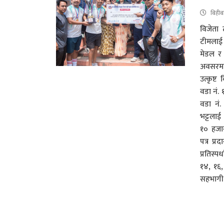
बिहीब
विजेता
टीमलाई
मेडल र 
अवसरमा
उत्कृष्
वडा नं. 
वडा नं.
भट्टलाई
१० हजार
पत्र प्
प्रतिस्प
१४, १६,
सहभागी