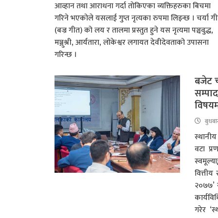
आव्हान तथा आराधना गर्दा तोकिएका व्यक्तिहरुका बिचमा
गरिने भएकोले यसलाई गुप्त नृत्यका रुपमा लिइन्छ । चर्या ग
(बज्र गीत) को लय र तालमा प्रस्तुत हुने यस नृत्यमा पञ्चवुद्ध,
मञ्जुश्री, आर्यतारा, लोकेश्वर लगायत देवीदेवताको उपासना
गरिन्छ ।
बजेट च
सम्पाद
विषय
बुधबा
स्थानीय 
वटा प्र
स्वमूल्य
वित्तीय
२०७७’ र
कार्यवि
गरेर ‘स