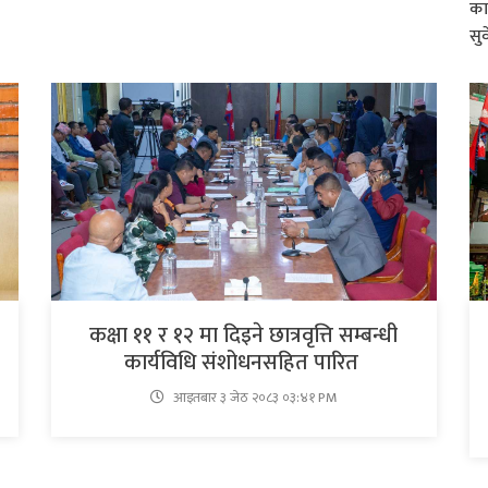
का
सुव
कक्षा ११ र १२ मा दिइने छात्रवृत्ति सम्बन्धी
कार्यविधि संशोधनसहित पारित
आइतबार​ ३ जेठ २०८३ ०३:४१ PM