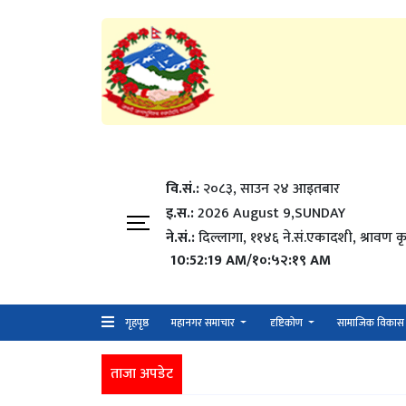
वि.सं.:
२०८३, साउन २४ आइतबार​
इ.स.:
2026 August 9,SUNDAY
ने.सं.:
दिल्लागा, ११४६ ने.सं.एकादशी, श्रावण कृ
10:52:20 AM/१०:५२:२० AM
गृहपृष्ठ
महानगर समाचार
दृष्टिकोण
सामाजिक विकास
ताजा अपडेट