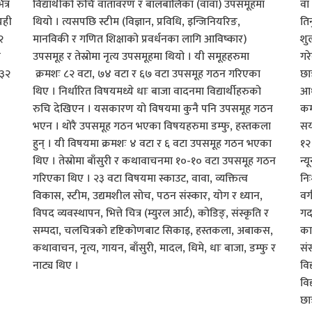
त्र
विद्यार्थीको रुचि वातावरण र बालबालिका (वावा) उपसमूहमा
वा
यही
थियो । त्यसपछि स्टीम (विज्ञान, प्रविधि, इन्जिनियरिङ,
तिर
२
मानविकी र गणित शिक्षाको प्रवर्धनका लागि आविष्कार)
शु
ा
उपसमूह र तेस्रोमा नृत्य उपसमूहमा थियो । यी समूहहरुमा
गर
 ३२
क्रमशः ८२ वटा, ७४ वटा र ६७ वटा उपसमूह गठन गरिएका
छात
थिए । निर्धारित विषयमध्ये धाः बाजा वादनमा विद्यार्थीहरुको
आध
रुचि देखिएन । यसकारण यो विषयमा कुनै पनि उपसमूह गठन
कम
भएन । थोरै उपसमूह गठन भएका विषयहरुमा डम्फु, हस्तकला
सय
हुन् । यी विषयमा क्रमशः ४ वटा र ६ वटा उपसमूह गठन भएका
१२
थिए । तेस्रोमा बाँसुरी र कथावाचनमा १०-१० वटा उपसमूह गठन
न्य
गरिएका थिए । २३ वटा विषयमा स्काउट, वावा, व्यक्तित्व
नि
विकास, स्टीम, उद्यमशील सोच, पठन संस्कार, योग र ध्यान,
वर
विपद व्यवस्थापन, भित्ते चित्र (म्युरल आर्ट), कोडिङ्, संस्कृति र
गर्
सम्पदा, चलचित्रको दृष्टिकोणबाट सिकाइ, हस्तकला, अबाकस,
का
कथावाचन, नृत्य, गायन, बाँसुरी, मादल, धिमे, धाः बाजा, डम्फु र
सं
नाट्य थिए ।
वि
वि
छा