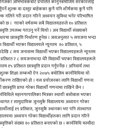
 निजका अभिभावकबाट प्रचलित कानुनबमोजिम सरकारलाई
्नुपर्ने शुल्क वा दस्तुर बाहेकका कुनै पनि शीर्षकमा कुनै पनि
ल्क नलिने गरी प्रदान गरिने अध्ययन सुविधा भनेर परिभाषित
ेको छ । गएको वर्षसम्म सबै विद्यालयहरुले १० प्रतिशत
्रवृत्ति उपलब्ध गराउनु पर्ने थियो । अव विद्यार्थी संख्याको
ारमा छात्रवृत्ति निर्धारण हुनेछ । जसअनुसार ५ सयजना भन्दा
 विद्यार्थी भएका विद्यालयले न्यूनतम १० प्रतिशत, ५
देखि ८ सय जनासम्म विद्यार्थी भएका विद्यालयहरूले न्यूनतम
 प्रतिशत र ८ सयजनाभन्दा धेरै विद्यार्थी भएका विद्यालयहरूले
ूनतम १५ प्रतिशत छात्रवृत्ति प्रदान गर्नुपर्नेछ । अनिवार्य तथा
ःशुल्क शिक्षा सम्बन्धी ऐन २०७५ बमोजिम कार्यविधिमा यो
्गीकरण राखिएको हो । यस प्रयोजनका लागि विद्यार्थी गणना
दा छात्रवृत्ति प्राप्त गरेका विद्यार्थी गणनामा राखिने छैन ।
र्यविधिले महानगरपालिका भित्रका स्थायी बसोबास भएका
स्थागत र सामुदायिक जुनसुकै विद्यालयमा अध्ययन गरेका
द्यार्थीलाई १९ प्रतिशत, जुनसुकै स्थानका भए पनि संस्थागत
द्यालयमा अध्ययन गरेका विद्यार्थीहरुका लागि प्रदान गरिने
त्रवृत्तिको संख्या १० प्रतिशत बनाएको छ । कार्यविधि मस्यौदा