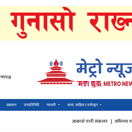
ष्णपक्ष
प्रकाशन
जनप्रतिनिधि
ग्यालरी
कला, साहित्य र मनोरञ्जन
आकाशे पानी संकलन |
जमिनमा पानी पुनभरण |
पु