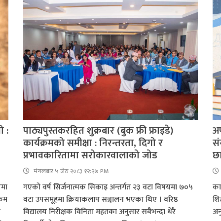
ो :
पाठ्यपुस्तकरहित शुक्रबार (बुक फ्री फ्राइडे)
अ
कार्यक्रमको समीक्षा : निरन्तरता, दिगो र
सं
प्रभावकारितामा सरोकारवालाको जोड
छा
मंगलबार ५ जेठ २०८३ १२:२७ PM
पमा
गएको वर्ष सिर्जनात्मक सिकाइ अन्तर्गत २३ वटा विषयमा ७०५
कार
्रम
वटा उपसमूहमा क्रियाकलाप सञ्चालन भएका थिए । वरिष्ठ
शि
न
विद्यालय निरीक्षक विनिता महतका अनुसार सबैभन्दा धेरै
अन