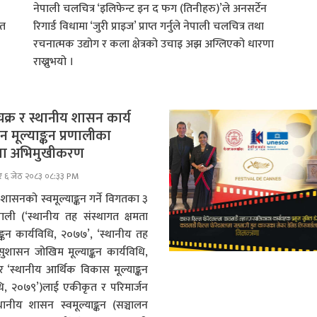
नेपाली चलचित्र ‘इलिफेन्ट इन द फग (तिनीहरु)’ले अनसर्टेन
ीत
रिगार्ड विधामा ‘जुरी प्राइज’ प्राप्त गर्नुले नेपाली चलचित्र तथा
रचनात्मक उद्योग र कला क्षेत्रको उचाइ अझ अग्लिएको धारणा
राख्नुभयो ।
क्र र स्थानीय शासन कार्य
न मूल्याङ्कन प्रणालीका
मा अभिमुखीकरण
र ६ जेठ २०८३ ०८:३३ PM
शासनको स्वमूल्याङ्कन गर्ने विगतका ३
णाली (‘स्थानीय तह संस्थागत क्षमता
ाङ्कन कार्यविधि, २०७७’, ‘स्थानीय तह
 सुशासन जोखिम मूल्याङ्कन कार्यविधि,
 ‘स्थानीय आर्थिक विकास मूल्याङ्कन
धि, २०७९’)लाई एकीकृत र परिमार्जन
्थानीय शासन स्वमूल्याङ्कन (सञ्चालन