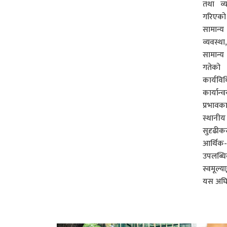
तथा व्
गरिएको
सामान्
व्यवस्
सामान्य
गतेको 
कार्यव
कार्यान
प्रभाव
स्थानी
सुदृढीकर
आर्थि
उपलब्ध
स्वमूल्य
यस अघि 