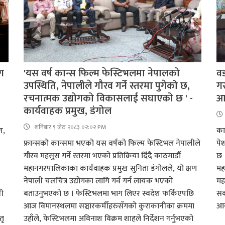
ग
'यस वर्ष कान्स फिल्म फेस्टिभलमा नेपालको
वड
उपस्थिति, नेपालीले गौरव गर्ने स्तरमा पुगेको छ,
गर
रचनात्मक उद्योगको विकासलाई सघाएको छ ' -
आ
कार्यवाहक प्रमुख, डंगोल
शनिबार ९ जेठ २०८३ ०२:०२ PM
ण,
का
फ्रान्सको कान्समा भएको यस वर्षको फिल्म फेस्टिभल नेपालीले
पेश
गौरव महसुस गर्ने स्तरमा भएको प्रतिक्रिया दिँदै काठमाडौँ
छ 
महानगरपालिकाका कार्यवाहक प्रमुख सुनिता डंगोलले, यो क्षण
मह
नेपाली चलचित्र उद्योगका लागि गर्व गर्न लायक भएको
महर
वी
बताउनुभएको छ । फेस्टिभलमा भाग लिएर स्वदेश फर्किएपछि
सक
आज विमानस्थलमा सञ्चारकर्मीहरुसँगको कुराकानीका क्रममा
आय
तृ
उहाँले, फेस्टिभलमा अविनाश विक्रम शाहले निर्देशन गर्नुभएको