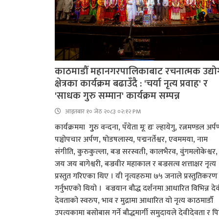
काठमाडौँ महानगरपालिकाबाट रचनात्मक उद्यो
क्षेत्रका कार्यक्रम बढाउँदै : 'चर्या नृत्य प्रवाह' र
'साधक गुरु सम्मान' कार्यक्रम सम्पन्न
आइतबार​ १० जेठ २०८३ ०२:१२ PM
कार्यक्रममा गुुरु वन्दना, पँयेता मूः द्यः ल्हायेगु, रत्नमण्डल अर्प
पञ्चोपचार अर्पण, षोडषलास्य, पद्मनर्तेश्वर, एवममया, नाम
संगीति, कुरुकुल्ला, बज्र सरस्वती, कालभैरव, वुंगमलोकेश्वर,
जय जय बागेश्वरी, बज्रवीर महाकाल र बज्रसत्व शत्ताक्षर नृत्य
प्रस्तुत गरिएका थिए । यी नृत्यहरुमा ७५ जनाले प्रस्तुतिकरण
गर्नुभएको थियो । बज्रयान बौद्ध दर्शनमा आधारित विभिन्न दे
देवताको स्वरुप, भाव र मुद्रामा आधारित यो नृत्य काठमाडौँ
उपत्यकामा बसोबास गर्ने बौद्धमार्गी समुदायले देवीदेवता र पि